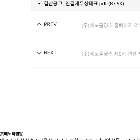
결산공고_연결재무상태표.pdf (87.5K)
PREV
(주)베노홀딩스 홈페이지 리
NEXT
(주)베노홀딩스 제8기 결산
㈜베노티앤알