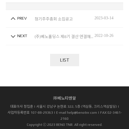
PREV
2023-03-14
정기주주총회 소집공고
NEXT
2022-10-26
(주)베노홀딩스 제8기 결산 연결재무상태표
LIST
㈜베노티앤알
대표이사 정집훈 | 서울시 강남구 논현로 322, 5층 (역삼동, 크리스역삼빌딩) |
사업자등록번호 107-88-29363 | E-mail help@benotnr.com | FAX 02-3461-
2160
Copyright ⓒ 2023 BENO TNR. All right reserved.