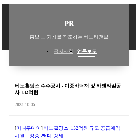
PR
홍보 ㅡ 가치를 창조하는 베노티앤알
공지사항
언론보도
베노홀딩스 수주공시 - 이중바닥재 및 카펫타일공
사 132억원
2023-10-05
[
머니투데이
]
베노홀딩스, 132억원 규모 공급계약
체결…장중 2%대 강세