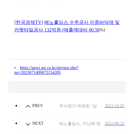
[
한국경제TV
]
베노홀딩스 수주공시 이중바닥재 및
카펫타일공사 132억원 (매출액대비 60.56
%)
https://news.mt.co.kr/mtview.php?
no=2023071409072154205
PREV
2023-10-05
주식명가 박영호 “삼성전자 웨어러블 로봇의 라이벌은 베노티앤알”
NEXT
2022-08-23
베노홀딩스, 지난해 영업익 15억…전년비 88.2% ↑