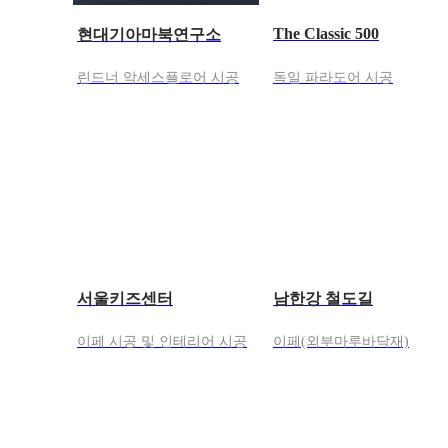
The Classic 500
현대기아마북연구소
린드너 악세스플로어 시공
독일 파라도어 시공
서울키즈센터
남한강 철도길
이페 시공 및 인테리어 시공
이페(외부마루바닥재)